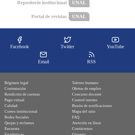
Repositorio institucional
UNAL
Portal de revistas
UNAL
Facebook
Twitter
YouTube
Email
RSS
Régimen legal
Talento humano
Contratación
Ofertas de empleo
Rendición de cuentas
Concurso docente
Pago virtual
Control interno
Calidad
Buzón de notificaciones
Correo institucional
Mapa del sitio
Redes Sociales
FAQ
Quejas y reclamos
Atención en línea
Encuesta
Contáctenos
Estadísticas
Glosario