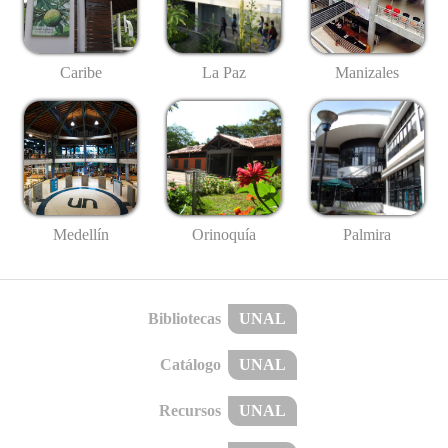
Caribe
La Paz
Manizales
Medellín
Palmira
Orinoquía
Bibliotecas
UNAL
Catálogo
UNAL
Recursos
UNAL