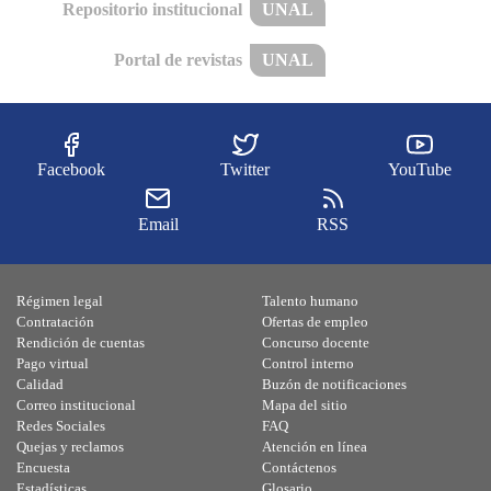
Repositorio institucional
UNAL
Portal de revistas
UNAL
Facebook
Twitter
YouTube
Email
RSS
Régimen legal
Talento humano
Contratación
Ofertas de empleo
Rendición de cuentas
Concurso docente
Pago virtual
Control interno
Calidad
Buzón de notificaciones
Correo institucional
Mapa del sitio
Redes Sociales
FAQ
Quejas y reclamos
Atención en línea
Encuesta
Contáctenos
Estadísticas
Glosario