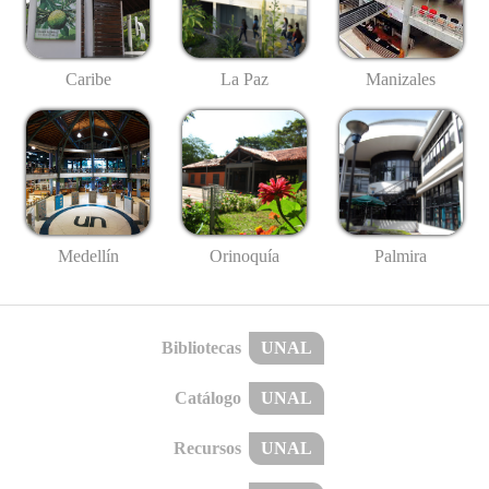
Caribe
La Paz
Manizales
Medellín
Palmira
Orinoquía
Bibliotecas
UNAL
Catálogo
UNAL
Recursos
UNAL