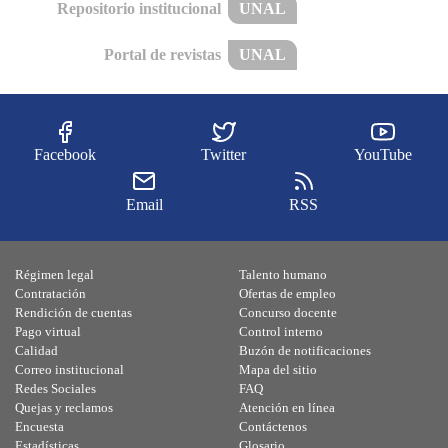
Repositorio institucional
UNAL
Portal de revistas
UNAL
Facebook
Twitter
YouTube
Email
RSS
Régimen legal
Talento humano
Contratación
Ofertas de empleo
Rendición de cuentas
Concurso docente
Pago virtual
Control interno
Calidad
Buzón de notificaciones
Correo institucional
Mapa del sitio
Redes Sociales
FAQ
Quejas y reclamos
Atención en línea
Encuesta
Contáctenos
Estadísticas
Glosario