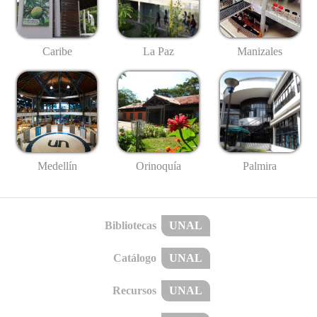
Caribe
La Paz
Manizales
Medellín
Palmira
Orinoquía
Bibliotecas
UNAL
Catálogo
UNAL
Recursos
UNAL