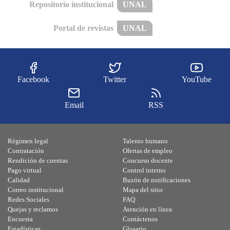
Repositorio institucional
UNAL
Portal de revistas
UNAL
Facebook
Twitter
YouTube
Email
RSS
Régimen legal
Talento humano
Contratación
Ofertas de empleo
Rendición de cuentas
Concurso docente
Pago virtual
Control interno
Calidad
Buzón de notificaciones
Correo institucional
Mapa del sitio
Redes Sociales
FAQ
Quejas y reclamos
Atención en línea
Encuesta
Contáctenos
Estadísticas
Glosario