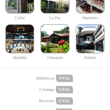
Caribe
La Paz
Manizales
Medellín
Palmira
Orinoquía
Bibliotecas
UNAL
Catálogo
UNAL
Recursos
UNAL