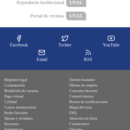
Repositorio institucional
UNAL
Portal de revistas
UNAL
Facebook
Twitter
YouTube
Email
RSS
Régimen legal
Talento humano
Contratación
Ofertas de empleo
Rendición de cuentas
Concurso docente
Pago virtual
Control interno
Calidad
Buzón de notificaciones
Correo institucional
Mapa del sitio
Redes Sociales
FAQ
Quejas y reclamos
Atención en línea
Encuesta
Contáctenos
Estadísticas
Glosario