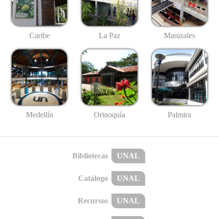
Caribe
La Paz
Manizales
Medellín
Palmira
Orinoquía
Bibliotecas
UNAL
Catálogo
UNAL
Recursos
UNAL