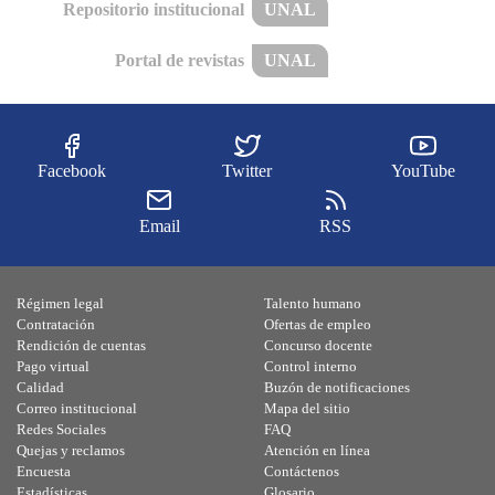
Repositorio institucional
UNAL
Portal de revistas
UNAL
Facebook
Twitter
YouTube
Email
RSS
Régimen legal
Talento humano
Contratación
Ofertas de empleo
Rendición de cuentas
Concurso docente
Pago virtual
Control interno
Calidad
Buzón de notificaciones
Correo institucional
Mapa del sitio
Redes Sociales
FAQ
Quejas y reclamos
Atención en línea
Encuesta
Contáctenos
Estadísticas
Glosario