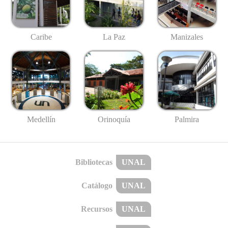
Caribe
La Paz
Manizales
Medellín
Palmira
Orinoquía
Bibliotecas
UNAL
Catálogo
UNAL
Recursos
UNAL