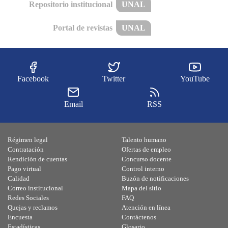
Repositorio institucional
UNAL
Portal de revistas
UNAL
Facebook
Twitter
YouTube
Email
RSS
Régimen legal
Talento humano
Contratación
Ofertas de empleo
Rendición de cuentas
Concurso docente
Pago virtual
Control interno
Calidad
Buzón de notificaciones
Correo institucional
Mapa del sitio
Redes Sociales
FAQ
Quejas y reclamos
Atención en línea
Encuesta
Contáctenos
Estadísticas
Glosario