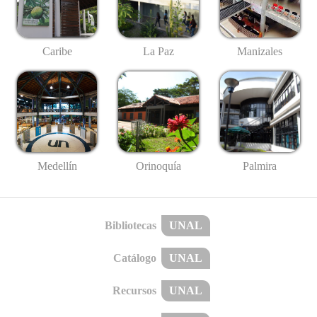
Caribe
La Paz
Manizales
Medellín
Palmira
Orinoquía
Bibliotecas
UNAL
Catálogo
UNAL
Recursos
UNAL