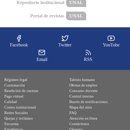
Repositorio institucional
UNAL
Portal de revistas
UNAL
Facebook
Twitter
YouTube
Email
RSS
Régimen legal
Talento humano
Contratación
Ofertas de empleo
Rendición de cuentas
Concurso docente
Pago virtual
Control interno
Calidad
Buzón de notificaciones
Correo institucional
Mapa del sitio
Redes Sociales
FAQ
Quejas y reclamos
Atención en línea
Encuesta
Contáctenos
Estadísticas
Glosario