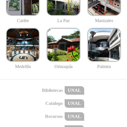
Caribe
La Paz
Manizales
Medellín
Palmira
Orinoquía
Bibliotecas
UNAL
Catálogo
UNAL
Recursos
UNAL