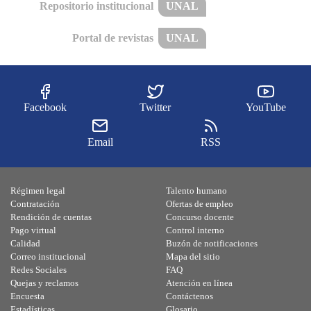
Repositorio institucional
UNAL
Portal de revistas
UNAL
Facebook
Twitter
YouTube
Email
RSS
Régimen legal
Talento humano
Contratación
Ofertas de empleo
Rendición de cuentas
Concurso docente
Pago virtual
Control interno
Calidad
Buzón de notificaciones
Correo institucional
Mapa del sitio
Redes Sociales
FAQ
Quejas y reclamos
Atención en línea
Encuesta
Contáctenos
Estadísticas
Glosario