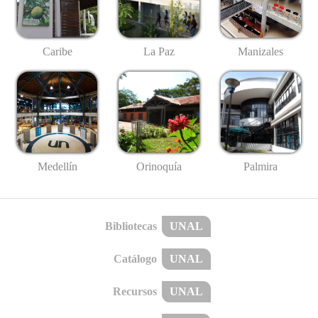
Caribe
La Paz
Manizales
Medellín
Palmira
Orinoquía
Bibliotecas
UNAL
Catálogo
UNAL
Recursos
UNAL