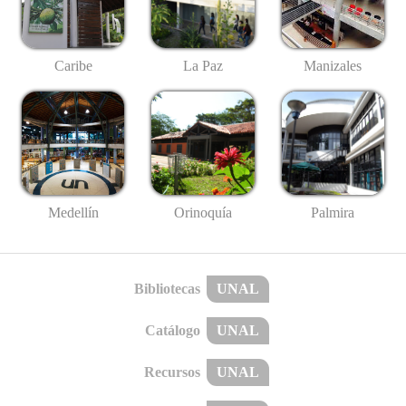
Caribe
La Paz
Manizales
Medellín
Palmira
Orinoquía
Bibliotecas
UNAL
Catálogo
UNAL
Recursos
UNAL