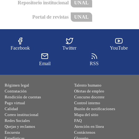
Repositorio institucional
UNAL
Portal de revistas
UNAL
Facebook
Twitter
YouTube
Email
RSS
Régimen legal
Talento humano
Contratación
Ofertas de empleo
Rendición de cuentas
Concurso docente
Pago virtual
Control interno
Calidad
Buzón de notificaciones
Correo institucional
Mapa del sitio
Redes Sociales
FAQ
Quejas y reclamos
Atención en línea
Encuesta
Contáctenos
Estadísticas
Glosario