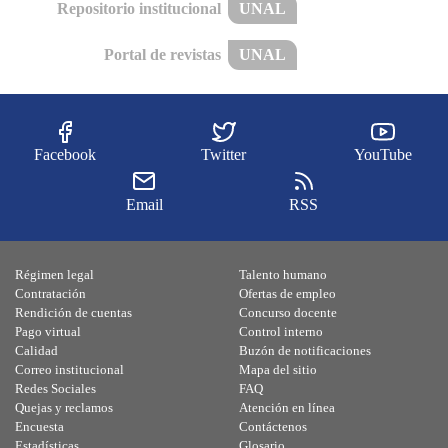
Repositorio institucional
UNAL
Portal de revistas
UNAL
Facebook
Twitter
YouTube
Email
RSS
Régimen legal
Talento humano
Contratación
Ofertas de empleo
Rendición de cuentas
Concurso docente
Pago virtual
Control interno
Calidad
Buzón de notificaciones
Correo institucional
Mapa del sitio
Redes Sociales
FAQ
Quejas y reclamos
Atención en línea
Encuesta
Contáctenos
Estadísticas
Glosario