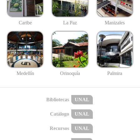
Caribe
La Paz
Manizales
Medellín
Palmira
Orinoquía
Bibliotecas
UNAL
Catálogo
UNAL
Recursos
UNAL