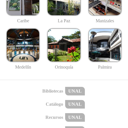
Caribe
La Paz
Manizales
Medellín
Palmira
Orinoquía
Bibliotecas
UNAL
Catálogo
UNAL
Recursos
UNAL