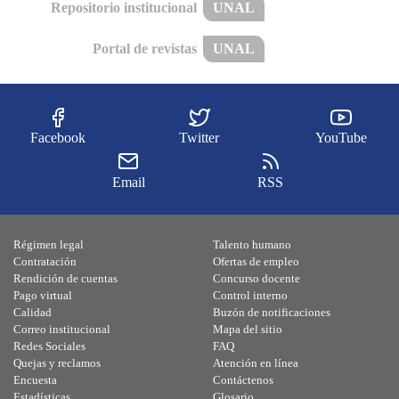
Repositorio institucional
UNAL
Portal de revistas
UNAL
Facebook
Twitter
YouTube
Email
RSS
Régimen legal
Talento humano
Contratación
Ofertas de empleo
Rendición de cuentas
Concurso docente
Pago virtual
Control interno
Calidad
Buzón de notificaciones
Correo institucional
Mapa del sitio
Redes Sociales
FAQ
Quejas y reclamos
Atención en línea
Encuesta
Contáctenos
Estadísticas
Glosario