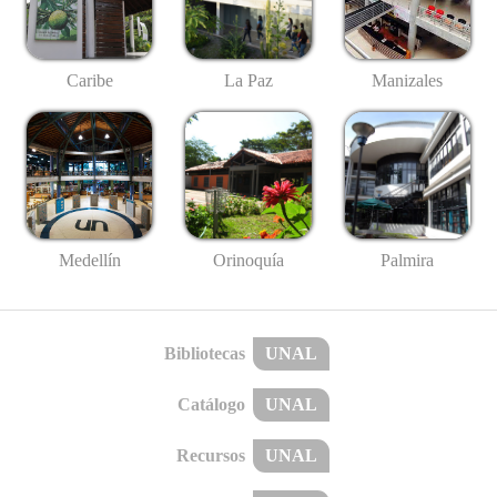
Caribe
La Paz
Manizales
Medellín
Palmira
Orinoquía
Bibliotecas
UNAL
Catálogo
UNAL
Recursos
UNAL