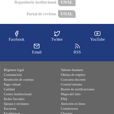
Repositorio institucional
UNAL
Portal de revistas
UNAL
Facebook
Twitter
YouTube
Email
RSS
Régimen legal
Talento humano
Contratación
Ofertas de empleo
Rendición de cuentas
Concurso docente
Pago virtual
Control interno
Calidad
Buzón de notificaciones
Correo institucional
Mapa del sitio
Redes Sociales
FAQ
Quejas y reclamos
Atención en línea
Encuesta
Contáctenos
Estadísticas
Glosario