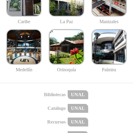
Caribe
La Paz
Manizales
Medellín
Palmira
Orinoquía
Bibliotecas
UNAL
Catálogo
UNAL
Recursos
UNAL