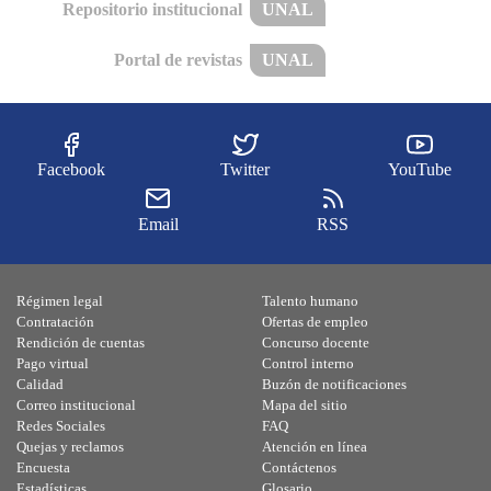
Repositorio institucional
UNAL
Portal de revistas
UNAL
Facebook
Twitter
YouTube
Email
RSS
Régimen legal
Talento humano
Contratación
Ofertas de empleo
Rendición de cuentas
Concurso docente
Pago virtual
Control interno
Calidad
Buzón de notificaciones
Correo institucional
Mapa del sitio
Redes Sociales
FAQ
Quejas y reclamos
Atención en línea
Encuesta
Contáctenos
Estadísticas
Glosario