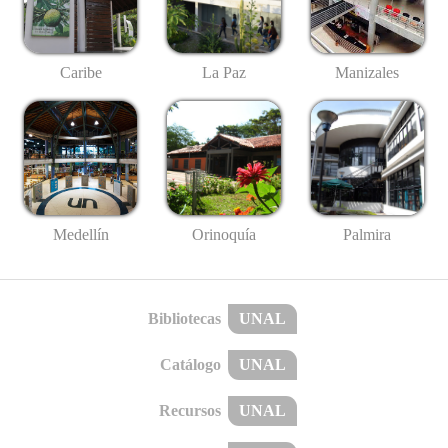
Caribe
La Paz
Manizales
Medellín
Palmira
Orinoquía
Bibliotecas
UNAL
Catálogo
UNAL
Recursos
UNAL