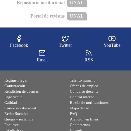
Repositorio institucional
UNAL
Portal de revistas
UNAL
Facebook
Twitter
YouTube
Email
RSS
Régimen legal
Talento humano
Contratación
Ofertas de empleo
Rendición de cuentas
Concurso docente
Pago virtual
Control interno
Calidad
Buzón de notificaciones
Correo institucional
Mapa del sitio
Redes Sociales
FAQ
Quejas y reclamos
Atención en línea
Encuesta
Contáctenos
Estadísticas
Glosario