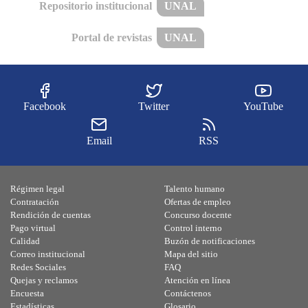
Repositorio institucional
UNAL
Portal de revistas
UNAL
Facebook
Twitter
YouTube
Email
RSS
Régimen legal
Talento humano
Contratación
Ofertas de empleo
Rendición de cuentas
Concurso docente
Pago virtual
Control interno
Calidad
Buzón de notificaciones
Correo institucional
Mapa del sitio
Redes Sociales
FAQ
Quejas y reclamos
Atención en línea
Encuesta
Contáctenos
Estadísticas
Glosario