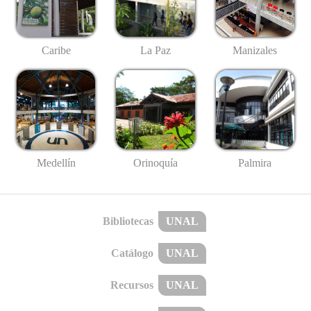
Caribe
La Paz
Manizales
Medellín
Palmira
Orinoquía
Bibliotecas
UNAL
Catálogo
UNAL
Recursos
UNAL