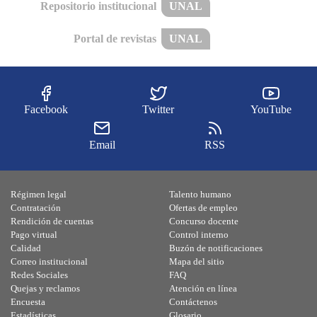
Repositorio institucional
UNAL
Portal de revistas
UNAL
Facebook
Twitter
YouTube
Email
RSS
Régimen legal
Talento humano
Contratación
Ofertas de empleo
Rendición de cuentas
Concurso docente
Pago virtual
Control interno
Calidad
Buzón de notificaciones
Correo institucional
Mapa del sitio
Redes Sociales
FAQ
Quejas y reclamos
Atención en línea
Encuesta
Contáctenos
Estadísticas
Glosario