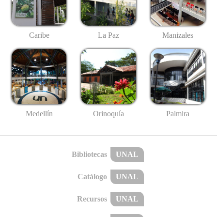
Caribe
La Paz
Manizales
Medellín
Palmira
Orinoquía
Bibliotecas
UNAL
Catálogo
UNAL
Recursos
UNAL