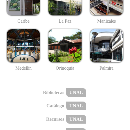
Caribe
La Paz
Manizales
Medellín
Palmira
Orinoquía
Bibliotecas
UNAL
Catálogo
UNAL
Recursos
UNAL