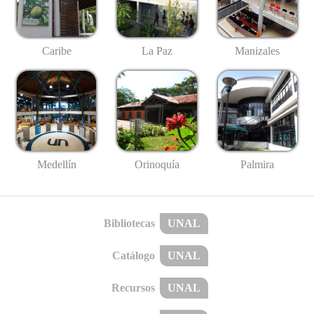
Caribe
La Paz
Manizales
Medellín
Palmira
Orinoquía
Bibliotecas
UNAL
Catálogo
UNAL
Recursos
UNAL