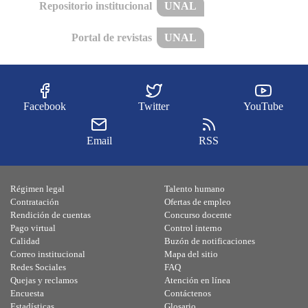
Repositorio institucional
UNAL
Portal de revistas
UNAL
Facebook
Twitter
YouTube
Email
RSS
Régimen legal
Talento humano
Contratación
Ofertas de empleo
Rendición de cuentas
Concurso docente
Pago virtual
Control interno
Calidad
Buzón de notificaciones
Correo institucional
Mapa del sitio
Redes Sociales
FAQ
Quejas y reclamos
Atención en línea
Encuesta
Contáctenos
Estadísticas
Glosario