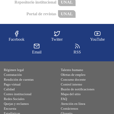
Repositorio institucional
UNAL
Portal de revistas
UNAL
Facebook
Twitter
YouTube
Email
RSS
Régimen legal
Talento humano
Contratación
Ofertas de empleo
Rendición de cuentas
Concurso docente
Pago virtual
Control interno
Calidad
Buzón de notificaciones
Correo institucional
Mapa del sitio
Redes Sociales
FAQ
Quejas y reclamos
Atención en línea
Encuesta
Contáctenos
Estadísticas
Glosario