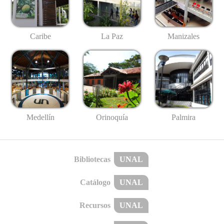
Caribe
La Paz
Manizales
Medellín
Palmira
Orinoquía
Bibliotecas
UNAL
Catálogo
UNAL
Recursos
UNAL