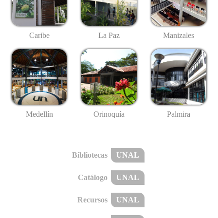
Caribe
La Paz
Manizales
Medellín
Palmira
Orinoquía
Bibliotecas
UNAL
Catálogo
UNAL
Recursos
UNAL