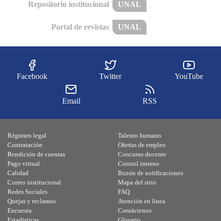
Repositorio institucional
UNAL
Portal de revistas
UNAL
Facebook
Twitter
YouTube
Email
RSS
Régimen legal
Talento humano
Contratación
Ofertas de empleo
Rendición de cuentas
Concurso docente
Pago virtual
Control interno
Calidad
Buzón de notificaciones
Correo institucional
Mapa del sitio
Redes Sociales
FAQ
Quejas y reclamos
Atención en línea
Encuesta
Contáctenos
Estadísticas
Glosario