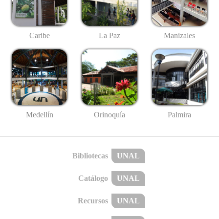
Caribe
La Paz
Manizales
Medellín
Palmira
Orinoquía
Bibliotecas
UNAL
Catálogo
UNAL
Recursos
UNAL