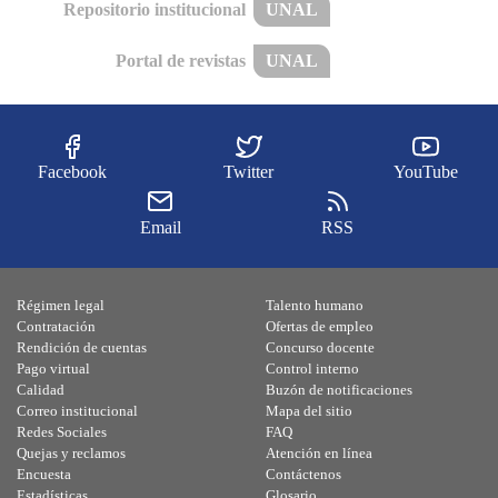
Repositorio institucional
UNAL
Portal de revistas
UNAL
Facebook
Twitter
YouTube
Email
RSS
Régimen legal
Talento humano
Contratación
Ofertas de empleo
Rendición de cuentas
Concurso docente
Pago virtual
Control interno
Calidad
Buzón de notificaciones
Correo institucional
Mapa del sitio
Redes Sociales
FAQ
Quejas y reclamos
Atención en línea
Encuesta
Contáctenos
Estadísticas
Glosario