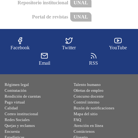
Repositorio institucional
UNAL
Portal de revistas
UNAL
Facebook
Twitter
YouTube
Email
RSS
Régimen legal
Talento humano
Contratación
Ofertas de empleo
Rendición de cuentas
Concurso docente
Pago virtual
Control interno
Calidad
Buzón de notificaciones
Correo institucional
Mapa del sitio
Redes Sociales
FAQ
Quejas y reclamos
Atención en línea
Encuesta
Contáctenos
Estadísticas
Glosario