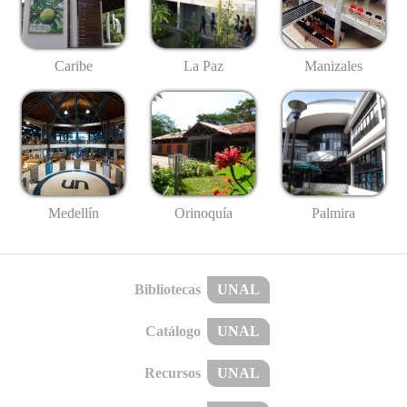
Caribe
La Paz
Manizales
Medellín
Palmira
Orinoquía
Bibliotecas
UNAL
Catálogo
UNAL
Recursos
UNAL