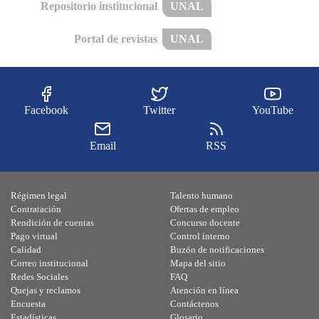
Repositorio institucional
UNAL
Portal de revistas
UNAL
Facebook
Twitter
YouTube
Email
RSS
Régimen legal
Talento humano
Contratación
Ofertas de empleo
Rendición de cuentas
Concurso docente
Pago virtual
Control interno
Calidad
Buzón de notificaciones
Correo institucional
Mapa del sitio
Redes Sociales
FAQ
Quejas y reclamos
Atención en línea
Encuesta
Contáctenos
Estadísticas
Glosario