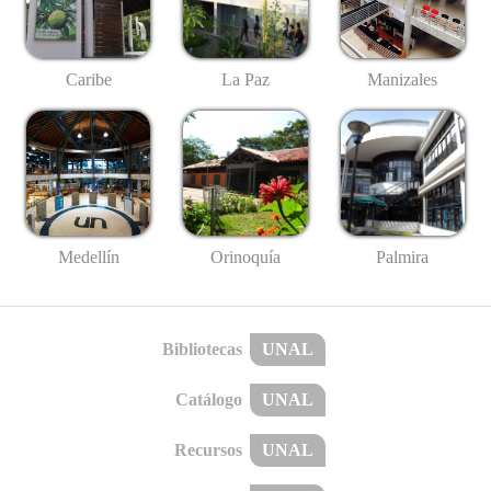
Caribe
La Paz
Manizales
Medellín
Palmira
Orinoquía
Bibliotecas
UNAL
Catálogo
UNAL
Recursos
UNAL