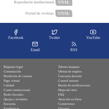
Repositorio institucional
UNAL
Portal de revistas
UNAL
Facebook
Twitter
YouTube
Email
RSS
Régimen legal
Talento humano
Contratación
Ofertas de empleo
Rendición de cuentas
Concurso docente
Pago virtual
Control interno
Calidad
Buzón de notificaciones
Correo institucional
Mapa del sitio
Redes Sociales
FAQ
Quejas y reclamos
Atención en línea
Encuesta
Contáctenos
Estadísticas
Glosario