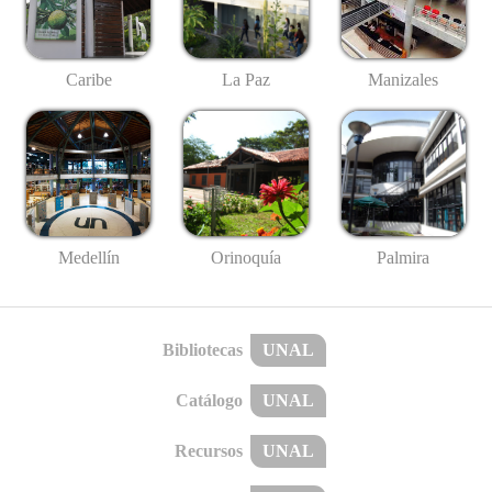
Caribe
La Paz
Manizales
Medellín
Palmira
Orinoquía
Bibliotecas
UNAL
Catálogo
UNAL
Recursos
UNAL