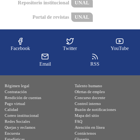
Repositorio institucional
UNAL
Portal de revistas
UNAL
Facebook
Twitter
YouTube
Email
RSS
Régimen legal
Talento humano
Contratación
Ofertas de empleo
Rendición de cuentas
Concurso docente
Pago virtual
Control interno
Calidad
Buzón de notificaciones
Correo institucional
Mapa del sitio
Redes Sociales
FAQ
Quejas y reclamos
Atención en línea
Encuesta
Contáctenos
Estadísticas
Glosario