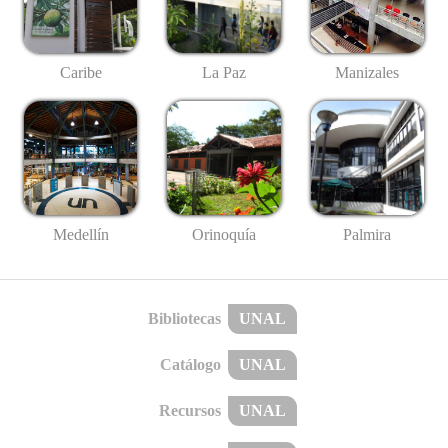
Caribe
La Paz
Manizales
Medellín
Palmira
Orinoquía
Bibliotecas
UNAL
Catálogo
UNAL
Recursos
UNAL