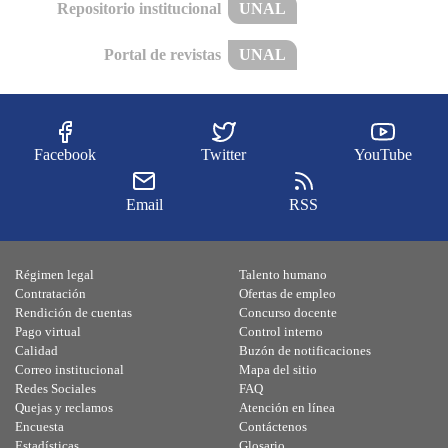
Repositorio institucional
UNAL
Portal de revistas
UNAL
Facebook
Twitter
YouTube
Email
RSS
Régimen legal
Talento humano
Contratación
Ofertas de empleo
Rendición de cuentas
Concurso docente
Pago virtual
Control interno
Calidad
Buzón de notificaciones
Correo institucional
Mapa del sitio
Redes Sociales
FAQ
Quejas y reclamos
Atención en línea
Encuesta
Contáctenos
Estadísticas
Glosario