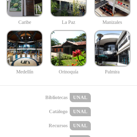
Caribe
La Paz
Manizales
Medellín
Palmira
Orinoquía
Bibliotecas
UNAL
Catálogo
UNAL
Recursos
UNAL