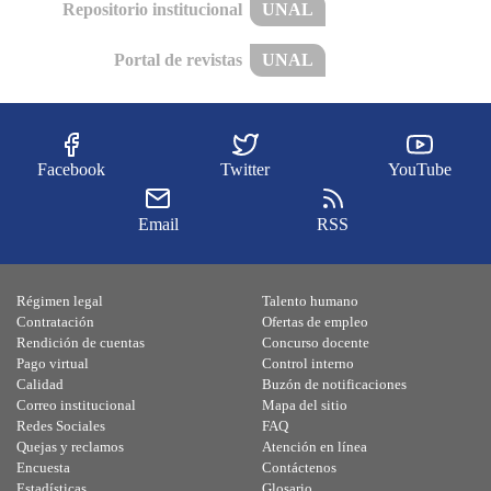
Repositorio institucional
UNAL
Portal de revistas
UNAL
Facebook
Twitter
YouTube
Email
RSS
Régimen legal
Talento humano
Contratación
Ofertas de empleo
Rendición de cuentas
Concurso docente
Pago virtual
Control interno
Calidad
Buzón de notificaciones
Correo institucional
Mapa del sitio
Redes Sociales
FAQ
Quejas y reclamos
Atención en línea
Encuesta
Contáctenos
Estadísticas
Glosario