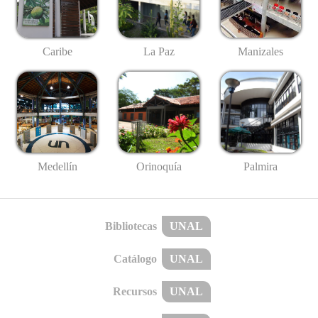
Caribe
La Paz
Manizales
Medellín
Palmira
Orinoquía
Bibliotecas
UNAL
Catálogo
UNAL
Recursos
UNAL