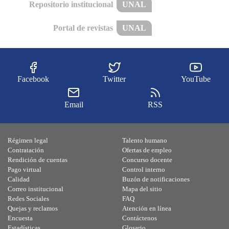
Repositorio institucional
UNAL
Portal de revistas
UNAL
Facebook
Twitter
YouTube
Email
RSS
Régimen legal
Talento humano
Contratación
Ofertas de empleo
Rendición de cuentas
Concurso docente
Pago virtual
Control interno
Calidad
Buzón de notificaciones
Correo institucional
Mapa del sitio
Redes Sociales
FAQ
Quejas y reclamos
Atención en línea
Encuesta
Contáctenos
Estadísticas
Glosario