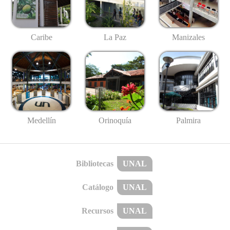
Caribe
La Paz
Manizales
Medellín
Palmira
Orinoquía
Bibliotecas
UNAL
Catálogo
UNAL
Recursos
UNAL