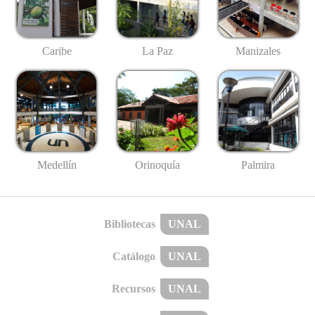
Caribe
La Paz
Manizales
Medellín
Palmira
Orinoquía
Bibliotecas
UNAL
Catálogo
UNAL
Recursos
UNAL