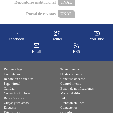
Repositorio institucional
UNAL
Portal de revistas
UNAL
Facebook
Twitter
YouTube
Email
RSS
Régimen legal
Talento humano
Contratación
Ofertas de empleo
Rendición de cuentas
Concurso docente
Pago virtual
Control interno
Calidad
Buzón de notificaciones
Correo institucional
Mapa del sitio
Redes Sociales
FAQ
Quejas y reclamos
Atención en línea
Encuesta
Contáctenos
Estadísticas
Glosario