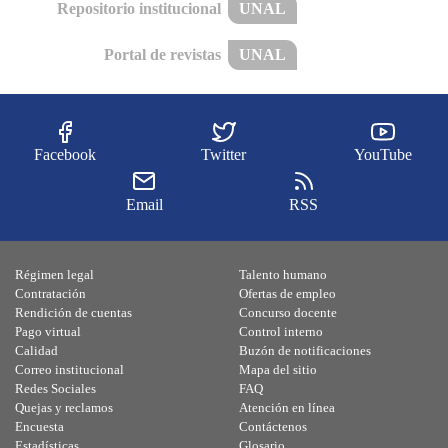
Repositorio institucional
UNAL
Portal de revistas
UNAL
Facebook
Twitter
YouTube
Email
RSS
Régimen legal
Talento humano
Contratación
Ofertas de empleo
Rendición de cuentas
Concurso docente
Pago virtual
Control interno
Calidad
Buzón de notificaciones
Correo institucional
Mapa del sitio
Redes Sociales
FAQ
Quejas y reclamos
Atención en línea
Encuesta
Contáctenos
Estadísticas
Glosario