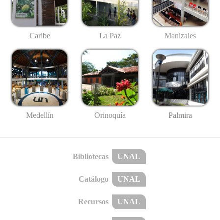
Caribe
La Paz
Manizales
Medellín
Palmira
Orinoquía
Bibliotecas
UNAL
Catálogo
UNAL
Recursos
UNAL