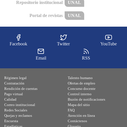
Repositorio institucional
UNAL
Portal de revistas
UNAL
Facebook
Twitter
YouTube
Email
RSS
Régimen legal
Talento humano
Contratación
Ofertas de empleo
Rendición de cuentas
Concurso docente
Pago virtual
Control interno
Calidad
Buzón de notificaciones
Correo institucional
Mapa del sitio
Redes Sociales
FAQ
Quejas y reclamos
Atención en línea
Encuesta
Contáctenos
Estadísticas
Glosario