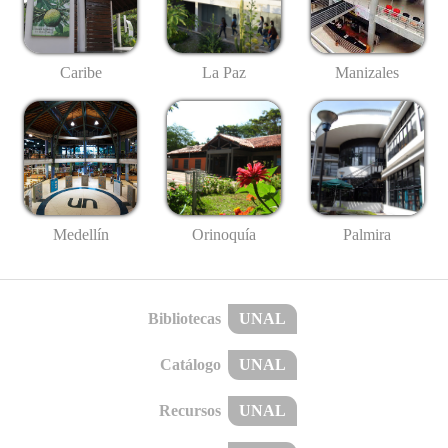
Caribe
La Paz
Manizales
Medellín
Palmira
Orinoquía
Bibliotecas
UNAL
Catálogo
UNAL
Recursos
UNAL