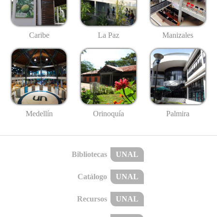
Caribe
La Paz
Manizales
Medellín
Palmira
Orinoquía
Bibliotecas
UNAL
Catálogo
UNAL
Recursos
UNAL