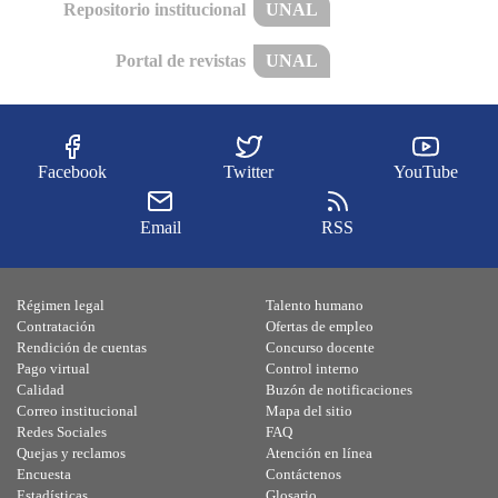
Repositorio institucional
UNAL
Portal de revistas
UNAL
Facebook
Twitter
YouTube
Email
RSS
Régimen legal
Talento humano
Contratación
Ofertas de empleo
Rendición de cuentas
Concurso docente
Pago virtual
Control interno
Calidad
Buzón de notificaciones
Correo institucional
Mapa del sitio
Redes Sociales
FAQ
Quejas y reclamos
Atención en línea
Encuesta
Contáctenos
Estadísticas
Glosario