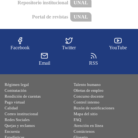
Repositorio institucional
UNAL
Portal de revistas
UNAL
Facebook
Twitter
YouTube
Email
RSS
Régimen legal
Talento humano
Contratación
Ofertas de empleo
Rendición de cuentas
Concurso docente
Pago virtual
Control interno
Calidad
Buzón de notificaciones
Correo institucional
Mapa del sitio
Redes Sociales
FAQ
Quejas y reclamos
Atención en línea
Encuesta
Contáctenos
Estadísticas
Glosario