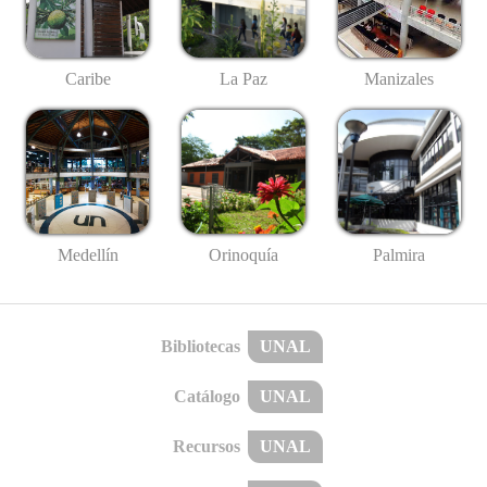
Caribe
La Paz
Manizales
Medellín
Palmira
Orinoquía
Bibliotecas
UNAL
Catálogo
UNAL
Recursos
UNAL