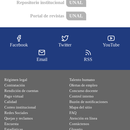
Repositorio institucional
UNAL
Portal de revistas
UNAL
Facebook
Twitter
YouTube
Email
RSS
Régimen legal
Talento humano
Contratación
Ofertas de empleo
Rendición de cuentas
Concurso docente
Pago virtual
Control interno
Calidad
Buzón de notificaciones
Correo institucional
Mapa del sitio
Redes Sociales
FAQ
Quejas y reclamos
Atención en línea
Encuesta
Contáctenos
Estadísticas
Glosario