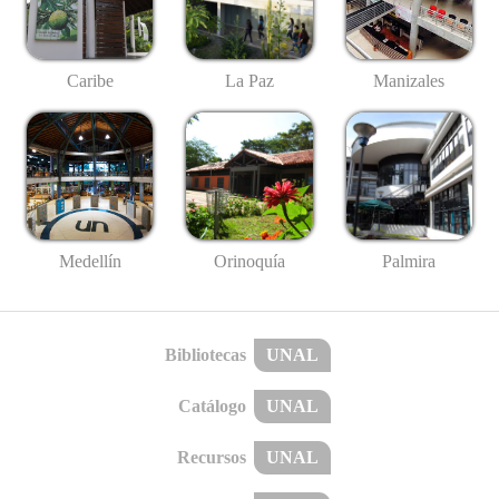
Caribe
La Paz
Manizales
Medellín
Palmira
Orinoquía
Bibliotecas
UNAL
Catálogo
UNAL
Recursos
UNAL