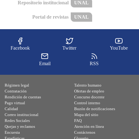
Repositorio institucional
UNAL
Portal de revistas
UNAL
Facebook
Twitter
YouTube
Email
RSS
Régimen legal
Talento humano
Contratación
Ofertas de empleo
Rendición de cuentas
Concurso docente
Pago virtual
Control interno
Calidad
Buzón de notificaciones
Correo institucional
Mapa del sitio
Redes Sociales
FAQ
Quejas y reclamos
Atención en línea
Encuesta
Contáctenos
Estadísticas
Glosario