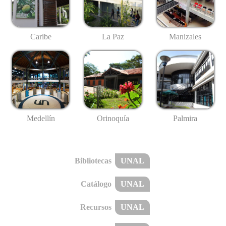
Caribe
La Paz
Manizales
Medellín
Palmira
Orinoquía
Bibliotecas
UNAL
Catálogo
UNAL
Recursos
UNAL