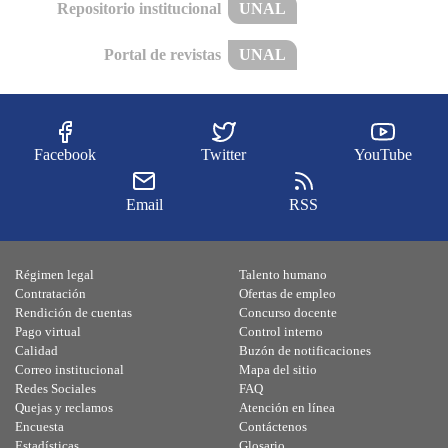
Repositorio institucional
UNAL
Portal de revistas
UNAL
Facebook
Twitter
YouTube
Email
RSS
Régimen legal
Talento humano
Contratación
Ofertas de empleo
Rendición de cuentas
Concurso docente
Pago virtual
Control interno
Calidad
Buzón de notificaciones
Correo institucional
Mapa del sitio
Redes Sociales
FAQ
Quejas y reclamos
Atención en línea
Encuesta
Contáctenos
Estadísticas
Glosario