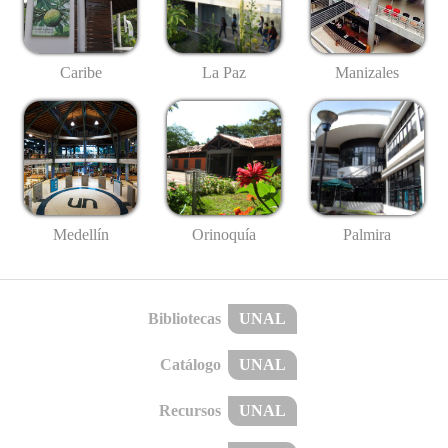
Caribe
La Paz
Manizales
Medellín
Palmira
Orinoquía
Bibliotecas
UNAL
Catálogo
UNAL
Recursos
UNAL