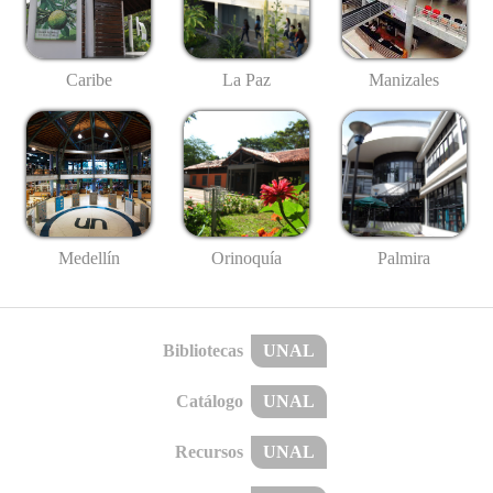
Caribe
La Paz
Manizales
Medellín
Palmira
Orinoquía
Bibliotecas
UNAL
Catálogo
UNAL
Recursos
UNAL