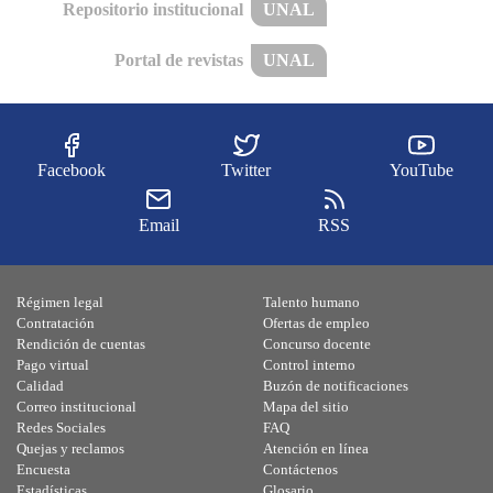
Repositorio institucional
UNAL
Portal de revistas
UNAL
Facebook
Twitter
YouTube
Email
RSS
Régimen legal
Talento humano
Contratación
Ofertas de empleo
Rendición de cuentas
Concurso docente
Pago virtual
Control interno
Calidad
Buzón de notificaciones
Correo institucional
Mapa del sitio
Redes Sociales
FAQ
Quejas y reclamos
Atención en línea
Encuesta
Contáctenos
Estadísticas
Glosario