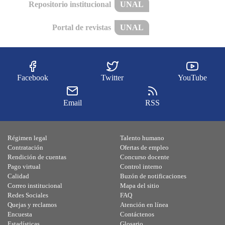
Repositorio institucional
UNAL
Portal de revistas
UNAL
Facebook
Twitter
YouTube
Email
RSS
Régimen legal
Talento humano
Contratación
Ofertas de empleo
Rendición de cuentas
Concurso docente
Pago virtual
Control interno
Calidad
Buzón de notificaciones
Correo institucional
Mapa del sitio
Redes Sociales
FAQ
Quejas y reclamos
Atención en línea
Encuesta
Contáctenos
Estadísticas
Glosario