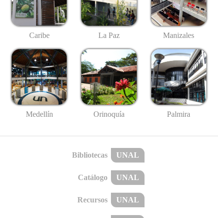
Caribe
La Paz
Manizales
Medellín
Palmira
Orinoquía
Bibliotecas
UNAL
Catálogo
UNAL
Recursos
UNAL