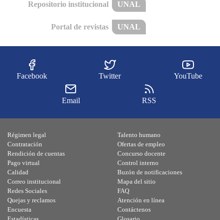
Repositorio institucional
UNAL
Portal de revistas
UNAL
Facebook
Twitter
YouTube
Email
RSS
Régimen legal
Talento humano
Contratación
Ofertas de empleo
Rendición de cuentas
Concurso docente
Pago virtual
Control interno
Calidad
Buzón de notificaciones
Correo institucional
Mapa del sitio
Redes Sociales
FAQ
Quejas y reclamos
Atención en línea
Encuesta
Contáctenos
Estadísticas
Glosario