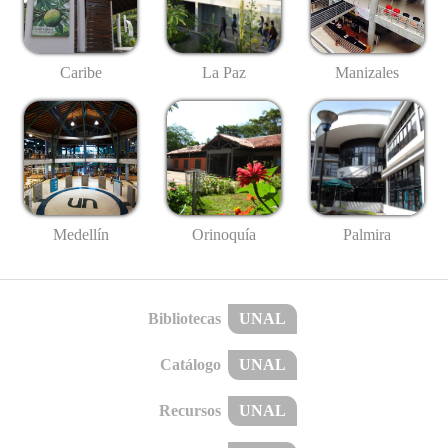
Caribe
La Paz
Manizales
Medellín
Palmira
Orinoquía
Bibliotecas
UNAL
Catálogo
UNAL
Recursos
UNAL