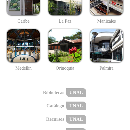
Caribe
La Paz
Manizales
Medellín
Palmira
Orinoquía
Bibliotecas
UNAL
Catálogo
UNAL
Recursos
UNAL