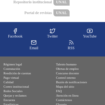
Repositorio institucional
UNAL
Portal de revistas
UNAL
Facebook
Twitter
YouTube
Email
RSS
Régimen legal
Talento humano
Contratación
Ofertas de empleo
Rendición de cuentas
Concurso docente
Pago virtual
Control interno
Calidad
Buzón de notificaciones
Correo institucional
Mapa del sitio
Redes Sociales
FAQ
Quejas y reclamos
Atención en línea
Encuesta
Contáctenos
Estadísticas
Glosario