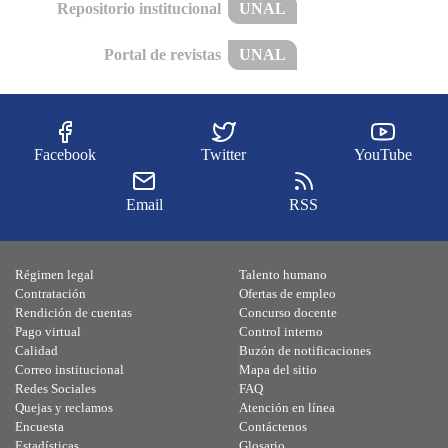
Repositorio institucional
UNAL
Portal de revistas
UNAL
Facebook
Twitter
YouTube
Email
RSS
Régimen legal
Talento humano
Contratación
Ofertas de empleo
Rendición de cuentas
Concurso docente
Pago virtual
Control interno
Calidad
Buzón de notificaciones
Correo institucional
Mapa del sitio
Redes Sociales
FAQ
Quejas y reclamos
Atención en línea
Encuesta
Contáctenos
Estadísticas
Glosario