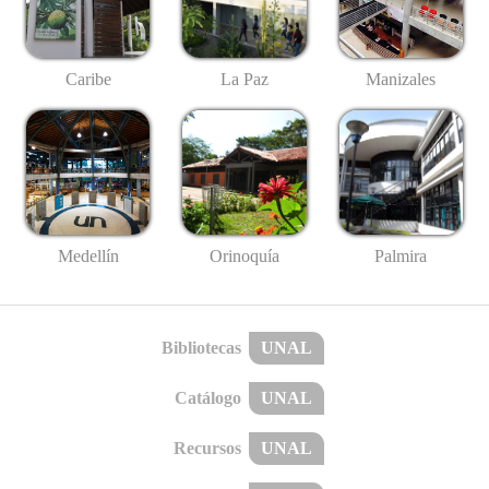
Caribe
La Paz
Manizales
Medellín
Palmira
Orinoquía
Bibliotecas
UNAL
Catálogo
UNAL
Recursos
UNAL