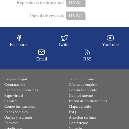
Repositorio institucional
UNAL
Portal de revistas
UNAL
Facebook
Twitter
YouTube
Email
RSS
Régimen legal
Talento humano
Contratación
Ofertas de empleo
Rendición de cuentas
Concurso docente
Pago virtual
Control interno
Calidad
Buzón de notificaciones
Correo institucional
Mapa del sitio
Redes Sociales
FAQ
Quejas y reclamos
Atención en línea
Encuesta
Contáctenos
Estadísticas
Glosario