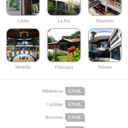
Caribe
La Paz
Manizales
Medellín
Palmira
Orinoquía
Bibliotecas
UNAL
Catálogo
UNAL
Recursos
UNAL