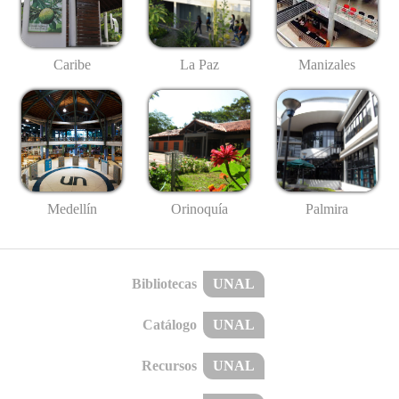
Caribe
La Paz
Manizales
Medellín
Palmira
Orinoquía
Bibliotecas
UNAL
Catálogo
UNAL
Recursos
UNAL