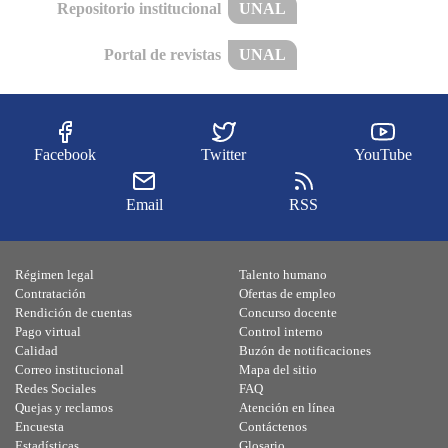
Repositorio institucional
UNAL
Portal de revistas
UNAL
Facebook
Twitter
YouTube
Email
RSS
Régimen legal
Talento humano
Contratación
Ofertas de empleo
Rendición de cuentas
Concurso docente
Pago virtual
Control interno
Calidad
Buzón de notificaciones
Correo institucional
Mapa del sitio
Redes Sociales
FAQ
Quejas y reclamos
Atención en línea
Encuesta
Contáctenos
Estadísticas
Glosario