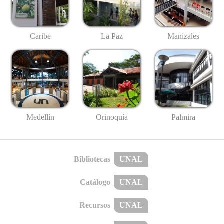
Caribe
La Paz
Manizales
Medellín
Palmira
Orinoquía
Bibliotecas
UNAL
Catálogo
UNAL
Recursos
UNAL