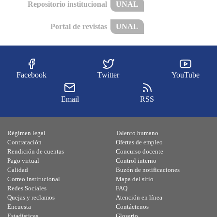
Repositorio institucional
UNAL
Portal de revistas
UNAL
Facebook
Twitter
YouTube
Email
RSS
Régimen legal
Talento humano
Contratación
Ofertas de empleo
Rendición de cuentas
Concurso docente
Pago virtual
Control interno
Calidad
Buzón de notificaciones
Correo institucional
Mapa del sitio
Redes Sociales
FAQ
Quejas y reclamos
Atención en línea
Encuesta
Contáctenos
Estadísticas
Glosario