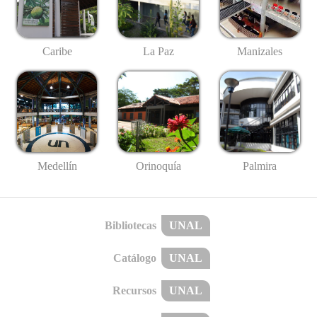
Caribe
La Paz
Manizales
Medellín
Palmira
Orinoquía
Bibliotecas
UNAL
Catálogo
UNAL
Recursos
UNAL