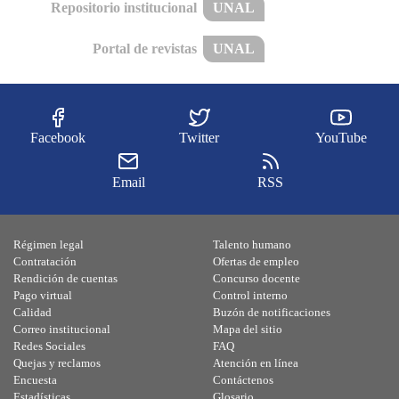
Repositorio institucional
UNAL
Portal de revistas
UNAL
Facebook
Twitter
YouTube
Email
RSS
Régimen legal
Talento humano
Contratación
Ofertas de empleo
Rendición de cuentas
Concurso docente
Pago virtual
Control interno
Calidad
Buzón de notificaciones
Correo institucional
Mapa del sitio
Redes Sociales
FAQ
Quejas y reclamos
Atención en línea
Encuesta
Contáctenos
Estadísticas
Glosario