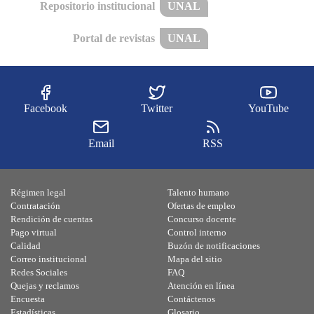
Repositorio institucional
UNAL
Portal de revistas
UNAL
Facebook
Twitter
YouTube
Email
RSS
Régimen legal
Talento humano
Contratación
Ofertas de empleo
Rendición de cuentas
Concurso docente
Pago virtual
Control interno
Calidad
Buzón de notificaciones
Correo institucional
Mapa del sitio
Redes Sociales
FAQ
Quejas y reclamos
Atención en línea
Encuesta
Contáctenos
Estadísticas
Glosario