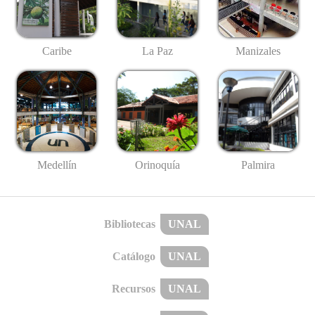
Caribe
La Paz
Manizales
Medellín
Palmira
Orinoquía
Bibliotecas
UNAL
Catálogo
UNAL
Recursos
UNAL