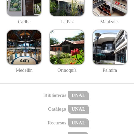
Caribe
La Paz
Manizales
Medellín
Palmira
Orinoquía
Bibliotecas
UNAL
Catálogo
UNAL
Recursos
UNAL