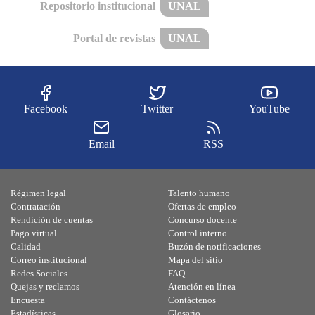
Repositorio institucional
UNAL
Portal de revistas
UNAL
Facebook
Twitter
YouTube
Email
RSS
Régimen legal
Talento humano
Contratación
Ofertas de empleo
Rendición de cuentas
Concurso docente
Pago virtual
Control interno
Calidad
Buzón de notificaciones
Correo institucional
Mapa del sitio
Redes Sociales
FAQ
Quejas y reclamos
Atención en línea
Encuesta
Contáctenos
Estadísticas
Glosario