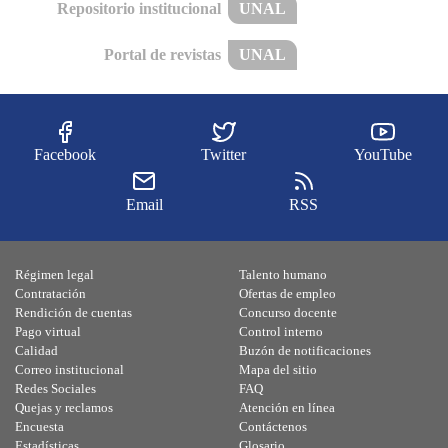
Repositorio institucional
UNAL
Portal de revistas
UNAL
Facebook
Twitter
YouTube
Email
RSS
Régimen legal
Talento humano
Contratación
Ofertas de empleo
Rendición de cuentas
Concurso docente
Pago virtual
Control interno
Calidad
Buzón de notificaciones
Correo institucional
Mapa del sitio
Redes Sociales
FAQ
Quejas y reclamos
Atención en línea
Encuesta
Contáctenos
Estadísticas
Glosario