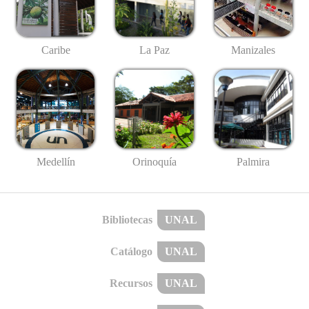
Caribe
La Paz
Manizales
Medellín
Palmira
Orinoquía
Bibliotecas
UNAL
Catálogo
UNAL
Recursos
UNAL