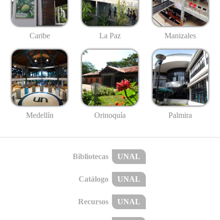
Caribe
La Paz
Manizales
Medellín
Palmira
Orinoquía
Bibliotecas
UNAL
Catálogo
UNAL
Recursos
UNAL