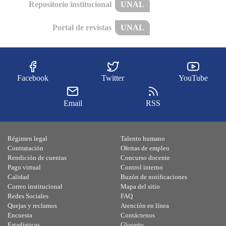
Repositorio institucional
UNAL
Portal de revistas
UNAL
Facebook
Twitter
YouTube
Email
RSS
Régimen legal
Talento humano
Contratación
Ofertas de empleo
Rendición de cuentas
Concurso docente
Pago virtual
Control interno
Calidad
Buzón de notificaciones
Correo institucional
Mapa del sitio
Redes Sociales
FAQ
Quejas y reclamos
Atención en línea
Encuesta
Contáctenos
Estadísticas
Glosario